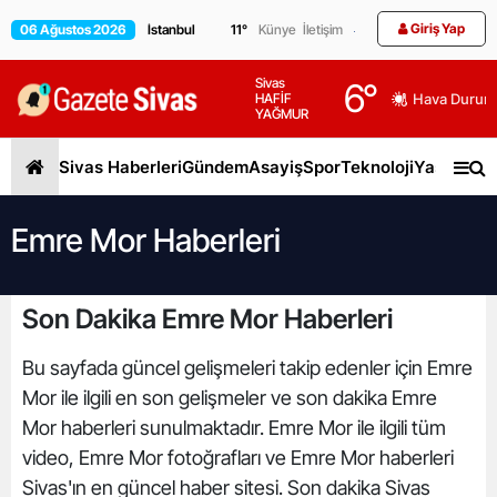
Giriş Yap
06 Ağustos 2026
11
°
Künye
İletişim
Sivas
6
°
HAFİF
Hava Durum
YAĞMUR
Sivas Haberleri
Gündem
Asayiş
Spor
Teknoloji
Yaşam
Gen
Emre Mor Haberleri
Son Dakika Emre Mor Haberleri
Bu sayfada güncel gelişmeleri takip edenler için Emre
Mor ile ilgili en son gelişmeler ve son dakika Emre
Mor haberleri sunulmaktadır. Emre Mor ile ilgili tüm
video, Emre Mor fotoğrafları ve Emre Mor haberleri
Sivas'ın en güncel haber sitesi. Son dakika Sivas