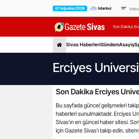
07 Ağustos 2026
11
°
Video
Son Dakika Siv
Sivas Haberleri
Gündem
Asayiş
S
Erciyes Universi
Son Dakika Erciyes Univer
Bu sayfada güncel gelişmeleri takip 
haberleri sunulmaktadır. Erciyes Univ
Sivas'ın en güncel haber sitesi. So
için Gazete Sivas'ı takip edin. site