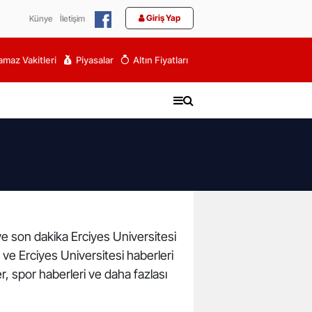
Giriş Yap
Künye
İletişim
maz Vakitleri
Piyasalar
Altın Fiyatları
 ve son dakika Erciyes Universitesi
ı ve Erciyes Universitesi haberleri
r, spor haberleri ve daha fazlası