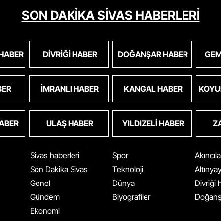
SON DAKİKA SİVAS HABERLERİ
 HABER
DIVRIĞI HABER
DOĞANŞAR HABER
GEM
BER
İMRANLI HABER
KANGAL HABER
KOYU
HABER
ULAŞ HABER
YILDIZELI HABER
Z
Sivas haberleri
Spor
Akıncıl
Son Dakika Sivas
Teknoloji
Altınya
Genel
Dünya
Divriği
Gündem
Biyografiler
Doğanş
Ekonomi