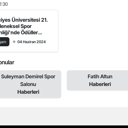
2:30
ciyes Üniversitesi 21.
leneksel Spor
nliği'nde Ödüller
hiplerini Buldu
aşam
04 Haziran 2024
Konular
Suleyman Demirel Spor
Fatih Altun
Salonu
Haberleri
Haberleri