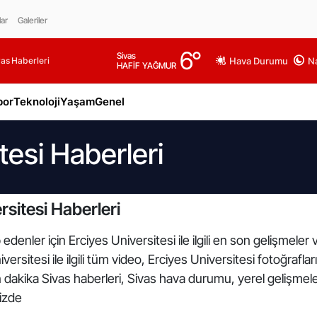
lar
Galeriler
6
°
Sivas
as Haberleri
Hava Durumu
Na
HAFİF YAĞMUR
por
Teknoloji
Yaşam
Genel
tesi Haberleri
sitesi Haberleri
edenler için Erciyes Universitesi ile ilgili en son gelişmeler
ersitesi ile ilgili tüm video, Erciyes Universitesi fotoğraflar
n dakika Sivas haberleri, Sivas hava durumu, yerel gelişmele
mizde