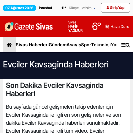
Giriş Yap
07 Ağustos 2026
11
°
Künye
İletişim
Sivas
6
°
HAFİF
Hava Durum
YAĞMUR
Sivas Haberleri
Gündem
Asayiş
Spor
Teknoloji
Yaşam
Gen
Evciler Kavsaginda Haberleri
Son Dakika Evciler Kavsaginda
Haberleri
Bu sayfada güncel gelişmeleri takip edenler için
Evciler Kavsaginda ile ilgili en son gelişmeler ve son
dakika Evciler Kavsaginda haberleri sunulmaktadır.
Evciler Kavsaginda ile ilgili tüm video, Evciler