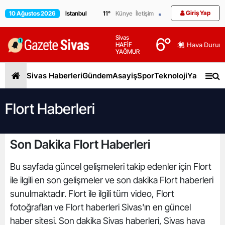
Giriş Yap
10 Ağustos 2026
11
°
Künye
İletişim
Sivas
6
°
HAFİF
Hava Durum
YAĞMUR
Sivas Haberleri
Gündem
Asayiş
Spor
Teknoloji
Yaşam
Gen
Flort Haberleri
Son Dakika Flort Haberleri
Bu sayfada güncel gelişmeleri takip edenler için Flort
ile ilgili en son gelişmeler ve son dakika Flort haberleri
sunulmaktadır. Flort ile ilgili tüm video, Flort
fotoğrafları ve Flort haberleri Sivas'ın en güncel
haber sitesi. Son dakika Sivas haberleri, Sivas hava