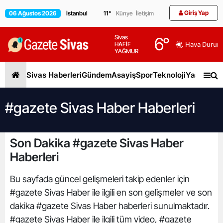
Giriş Yap
06 Ağustos 2026
11
°
Künye
İletişim
Sivas
6
°
HAFİF
Hava Durum
YAĞMUR
Sivas Haberleri
Gündem
Asayiş
Spor
Teknoloji
Yaşam
Gen
#gazete Sivas Haber Haberleri
Son Dakika #gazete Sivas Haber
Haberleri
Bu sayfada güncel gelişmeleri takip edenler için
#gazete Sivas Haber ile ilgili en son gelişmeler ve son
dakika #gazete Sivas Haber haberleri sunulmaktadır.
#gazete Sivas Haber ile ilgili tüm video, #gazete