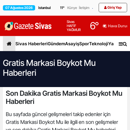
Giriş Yap
07 Ağustos 2026
11
°
Künye
İletişim
Sivas
6
°
HAFİF
Hava Durum
YAĞMUR
Sivas Haberleri
Gündem
Asayiş
Spor
Teknoloji
Yaşam
Gen
Gratis Markasi Boykot Mu
Haberleri
Son Dakika Gratis Markasi Boykot Mu
Haberleri
Bu sayfada güncel gelişmeleri takip edenler için
Gratis Markasi Boykot Mu ile ilgili en son gelişmeler
ve son dakika Gratis Markasi Boykot Mu haberleri