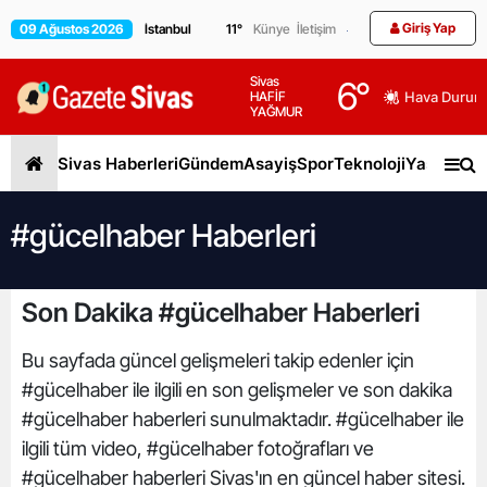
Giriş Yap
09 Ağustos 2026
11
°
Künye
İletişim
Sivas
6
°
HAFİF
Hava Durum
YAĞMUR
Sivas Haberleri
Gündem
Asayiş
Spor
Teknoloji
Yaşam
Gen
#gücelhaber Haberleri
Son Dakika #gücelhaber Haberleri
Bu sayfada güncel gelişmeleri takip edenler için
#gücelhaber ile ilgili en son gelişmeler ve son dakika
#gücelhaber haberleri sunulmaktadır. #gücelhaber ile
ilgili tüm video, #gücelhaber fotoğrafları ve
#gücelhaber haberleri Sivas'ın en güncel haber sitesi.