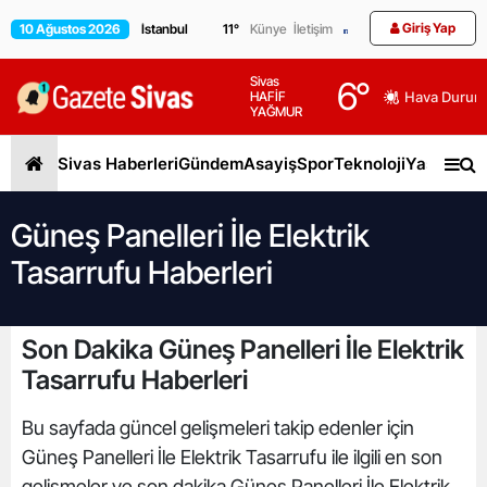
Giriş Yap
10 Ağustos 2026
11
°
Künye
İletişim
Sivas
6
°
HAFİF
Hava Durum
YAĞMUR
Sivas Haberleri
Gündem
Asayiş
Spor
Teknoloji
Yaşam
Gen
Güneş Panelleri İle Elektrik
Tasarrufu Haberleri
Son Dakika Güneş Panelleri İle Elektrik
Tasarrufu Haberleri
Bu sayfada güncel gelişmeleri takip edenler için
Güneş Panelleri İle Elektrik Tasarrufu ile ilgili en son
gelişmeler ve son dakika Güneş Panelleri İle Elektrik