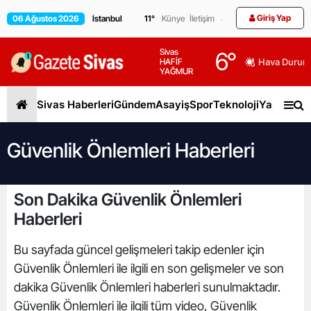
Giriş Yap
06 Ağustos 2026
11
°
Künye
İletişim
Sivas
6
°
HAFİF
Hava Durum
YAĞMUR
Sivas Haberleri
Gündem
Asayiş
Spor
Teknoloji
Yaşam
Gen
Güvenlik Önlemleri Haberleri
Son Dakika Güvenlik Önlemleri
Haberleri
Bu sayfada güncel gelişmeleri takip edenler için
Güvenlik Önlemleri ile ilgili en son gelişmeler ve son
dakika Güvenlik Önlemleri haberleri sunulmaktadır.
Güvenlik Önlemleri ile ilgili tüm video, Güvenlik