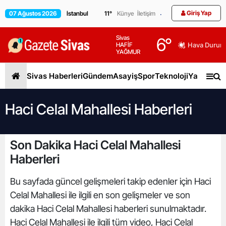
Giriş Yap
07 Ağustos 2026
11
°
Künye
İletişim
Sivas
6
°
HAFİF
Hava Durum
YAĞMUR
Sivas Haberleri
Gündem
Asayiş
Spor
Teknoloji
Yaşam
Gen
Haci Celal Mahallesi Haberleri
Son Dakika Haci Celal Mahallesi
Haberleri
Bu sayfada güncel gelişmeleri takip edenler için Haci
Celal Mahallesi ile ilgili en son gelişmeler ve son
dakika Haci Celal Mahallesi haberleri sunulmaktadır.
Haci Celal Mahallesi ile ilgili tüm video, Haci Celal