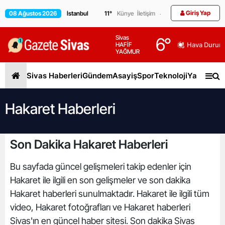
Giriş Yap
08 Ağustos 2026
11
°
Künye
İletişim
Sivas
6
°
HAFİF
Hava Durum
YAĞMUR
Sivas Haberleri
Gündem
Asayiş
Spor
Teknoloji
Yaşam
Gen
Hakaret Haberleri
Son Dakika Hakaret Haberleri
Bu sayfada güncel gelişmeleri takip edenler için
Hakaret ile ilgili en son gelişmeler ve son dakika
Hakaret haberleri sunulmaktadır. Hakaret ile ilgili tüm
video, Hakaret fotoğrafları ve Hakaret haberleri
Sivas'ın en güncel haber sitesi. Son dakika Sivas