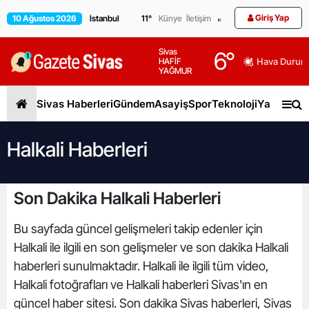
Giriş Yap
10 Ağustos 2026
11
°
Künye
İletişim
Sivas
6
°
HAFİF
Hava Durum
YAĞMUR
Sivas Haberleri
Gündem
Asayiş
Spor
Teknoloji
Yaşam
Gen
Halkali Haberleri
Son Dakika Halkali Haberleri
Bu sayfada güncel gelişmeleri takip edenler için
Halkali ile ilgili en son gelişmeler ve son dakika Halkali
haberleri sunulmaktadır. Halkali ile ilgili tüm video,
Halkali fotoğrafları ve Halkali haberleri Sivas'ın en
güncel haber sitesi. Son dakika Sivas haberleri, Sivas