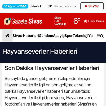
Giriş Yap
10 Ağustos 2026
11
°
Künye
İletişim
Sivas
6
°
HAFİF
Hava Durum
YAĞMUR
Sivas Haberleri
Gündem
Asayiş
Spor
Teknoloji
Yaşam
Gen
Hayvanseverler Haberleri
Son Dakika Hayvanseverler Haberleri
Bu sayfada güncel gelişmeleri takip edenler için
Hayvanseverler ile ilgili en son gelişmeler ve son
dakika Hayvanseverler haberleri sunulmaktadır.
Hayvanseverler ile ilgili tüm video, Hayvanseverler
fotoğrafları ve Hayvanseverler haberleri Sivas'ın en