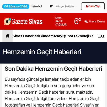
Giriş Yap
06 Ağustos 2026
11
°
Künye
İletişim
Sivas
6
°
HAFİF
Hava Durum
YAĞMUR
Sivas Haberleri
Gündem
Asayiş
Spor
Teknoloji
Yaşam
Gen
Hemzemin Geçit Haberleri
Son Dakika Hemzemin Geçit Haberleri
Bu sayfada güncel gelişmeleri takip edenler için
Hemzemin Geçit ile ilgili en son gelişmeler ve son
dakika Hemzemin Geçit haberleri sunulmaktadır.
Hemzemin Geçit ile ilgili tüm video, Hemzemin Geçit
fotoğrafları ve Hemzemin Geçit haberleri Sivas'ın en