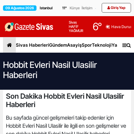
Giriş Yap
09 Ağustos 2026
11
°
Künye
İletişim
Sivas
6
°
HAFİF
Hava Durum
YAĞMUR
Sivas Haberleri
Gündem
Asayiş
Spor
Teknoloji
Yaşam
Gen
Hobbit Evleri Nasil Ulasilir
Haberleri
Son Dakika Hobbit Evleri Nasil Ulasilir
Haberleri
Bu sayfada güncel gelişmeleri takip edenler için
Hobbit Evleri Nasil Ulasilir ile ilgili en son gelişmeler ve
son dakika Hobbit Evleri Nasil Ulasilir haberleri