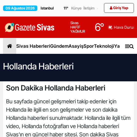
Giriş Yap
09 Ağustos 2026
11
°
Künye
İletişim
Sivas
6
°
HAFİF
Hava Durum
YAĞMUR
Sivas Haberleri
Gündem
Asayiş
Spor
Teknoloji
Yaşam
Gen
Hollanda Haberleri
Son Dakika Hollanda Haberleri
Bu sayfada güncel gelişmeleri takip edenler için
Hollanda ile ilgili en son gelişmeler ve son dakika
Hollanda haberleri sunulmaktadır. Hollanda ile ilgili tüm
video, Hollanda fotoğrafları ve Hollanda haberleri
Sivas'ın en güncel haber sitesi. Son dakika Sivas