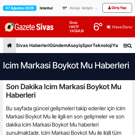
Giriş Yap
07 Ağustos 2026
11
°
Künye
İletişim
Sivas
6
°
HAFİF
Hava Durum
YAĞMUR
Sivas Haberleri
Gündem
Asayiş
Spor
Teknoloji
Yaşam
Gen
Icim Markasi Boykot Mu Haberleri
Son Dakika Icim Markasi Boykot Mu
Haberleri
Bu sayfada güncel gelişmeleri takip edenler için Icim
Markasi Boykot Mu ile ilgili en son gelişmeler ve son
dakika Icim Markasi Boykot Mu haberleri
sunulmaktadır. Icim Markasi Boykot Mu ile ilgili tüm