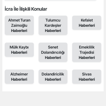
İcra İle İlişkili Konular
Ahmet Turan
Tulumcu
Kefalet
Zaimoğlu
Kardeşler
Haberleri
Haberleri
Haberleri
Mülk Kaybı
Senet
Emeklilik
Haberleri
Dolandırıcılığı
Trajedisi
Haberleri
Haberleri
Alzheimer
Dolandiricilik
Sivas
Haberleri
Haberleri
Haberleri