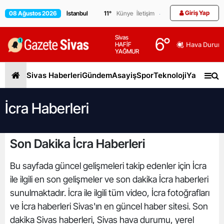
Giriş Yap
08 Ağustos 2026
11
°
Künye
İletişim
Sivas
6
°
HAFİF
Hava Durum
YAĞMUR
Sivas Haberleri
Gündem
Asayiş
Spor
Teknoloji
Yaşam
Gen
İcra Haberleri
Son Dakika İcra Haberleri
Bu sayfada güncel gelişmeleri takip edenler için İcra
ile ilgili en son gelişmeler ve son dakika İcra haberleri
sunulmaktadır. İcra ile ilgili tüm video, İcra fotoğrafları
ve İcra haberleri Sivas'ın en güncel haber sitesi. Son
dakika Sivas haberleri, Sivas hava durumu, yerel