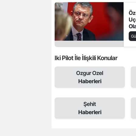
Öz
Uç
Ola
Ba
G
Iki Pilot İle İlişkili Konular
Ozgur Ozel
Haberleri
Şehit
Haberleri