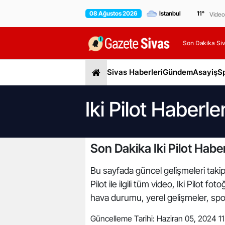
08 Ağustos 2026
11
°
Video
Son Dakika Siv
Sivas Haberleri
Gündem
Asayiş
S
Iki Pilot Haberler
Son Dakika Iki Pilot Haber
Bu sayfada güncel gelişmeleri takip ed
Pilot ile ilgili tüm video, Iki Pilot f
hava durumu, yerel gelişmeler, spor 
Güncelleme Tarihi:
Haziran 05, 2024 11