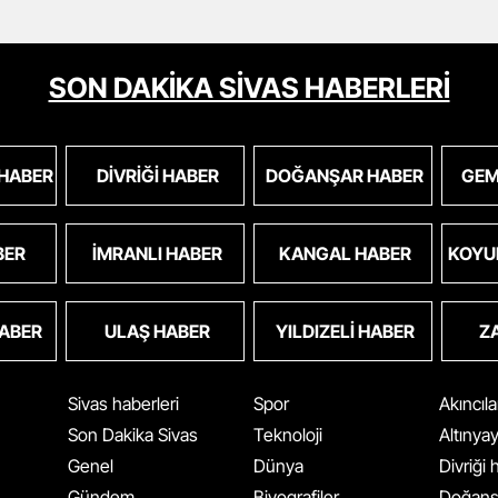
SON DAKİKA SİVAS HABERLERİ
 HABER
DIVRIĞI HABER
DOĞANŞAR HABER
GEM
BER
İMRANLI HABER
KANGAL HABER
KOYU
HABER
ULAŞ HABER
YILDIZELI HABER
Z
Sivas haberleri
Spor
Akıncıl
Son Dakika Sivas
Teknoloji
Altınya
Genel
Dünya
Divriği
Gündem
Biyografiler
Doğanş