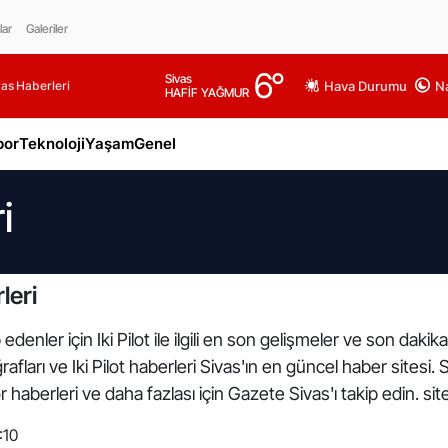
lar
Galeriler
6
°
Sivas
as Haberleri
Hava Durumu
Na
HAFİF YAĞMUR
por
Teknoloji
Yaşam
Genel
i
leri
enler için Iki Pilot ile ilgili en son gelişmeler ve son dakika 
otoğrafları ve Iki Pilot haberleri Sivas'ın en güncel haber sites
haberleri ve daha fazlası için Gazete Sivas'ı takip edin. si
:10