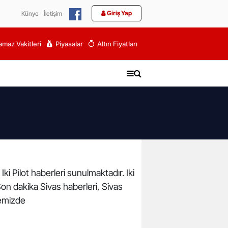
Giriş Yap
Künye
İletişim
maz Vakitleri
Piyasalar
Altın Fiyatları
Iki Pilot haberleri sunulmaktadır. Iki
i. Son dakika Sivas haberleri, Sivas
temizde