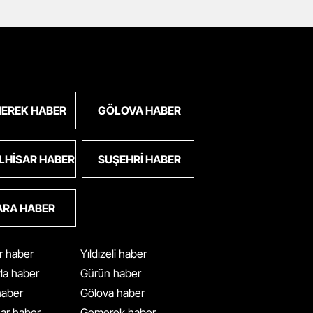
EREK HABER
GÖLOVA HABER
LHISAR HABER
SUŞEHRI HABER
ARA HABER
ar haber
Yıldızeli haber
yla haber
Gürün haber
 haber
Gölova haber
ar haber
Gemerek haber