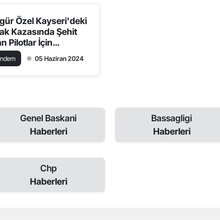
gür Özel Kayseri'deki
ak Kazasında Şehit
n Pilotlar İçin
şsağlığı Diledi
ündem
05 Haziran 2024
Genel Baskani
Bassagligi
Haberleri
Haberleri
Chp
Haberleri