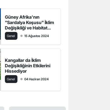
Güney Afrika'nın
"Sardalya Koşusu" İklim
Değişikliği ve Habitat
Tehditleri Altında
Genel
15 Ağustos 2024
Kangallar da İklim
Değişikliğinin Etkilerini
Hissediyor
Genel
04 Haziran 2024