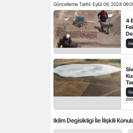
Güncelleme Tarihi:
Eylül 09, 2024 06:0
4 
Fel
Değ
Ge
Si
Ku
Ta
Si
20
Iklim Degisikligi İle İlişkili Konul