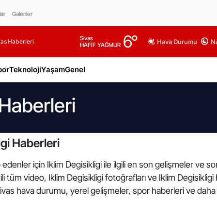
lar
Galeriler
6
°
Sivas
as Haberleri
Hava Durumu
Na
HAFİF YAĞMUR
por
Teknoloji
Yaşam
Genel
 Haberleri
gi Haberleri
enler için Iklim Degisikligi ile ilgili en son gelişmeler ve so
lgili tüm video, Iklim Degisikligi fotoğrafları ve Iklim Degisikl
Sivas hava durumu, yerel gelişmeler, spor haberleri ve daha f