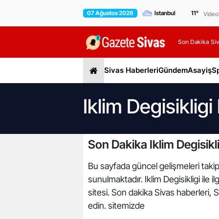
07 Ağustos 2026
11
°
Video
Son Dakika Siv
Sivas Haberleri
Gündem
Asayiş
S
Iklim Degisikligi
Son Dakika Iklim Degisikli
Bu sayfada güncel gelişmeleri takip ed
sunulmaktadır. Iklim Degisikligi ile i
sitesi. Son dakika Sivas haberleri, 
edin. sitemizde