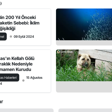
9
Bin 200 Yıl Önceki
aketin Sebebi: İklim
işikliği
nel
09 Eylül 2024
vas'ın Kellah Gölü
raklık Nedeniyle
mamen Kurudu
vas Haberleri
15 Ağustos
24
ar