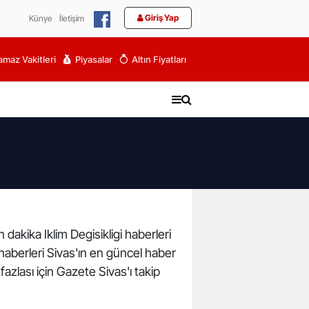
Giriş Yap
Künye
İletişim
maz Vakitleri
Piyasalar
Altın Fiyatları
n dakika Iklim Degisikligi haberleri
igi haberleri Sivas'ın en güncel haber
azlası için Gazete Sivas'ı takip