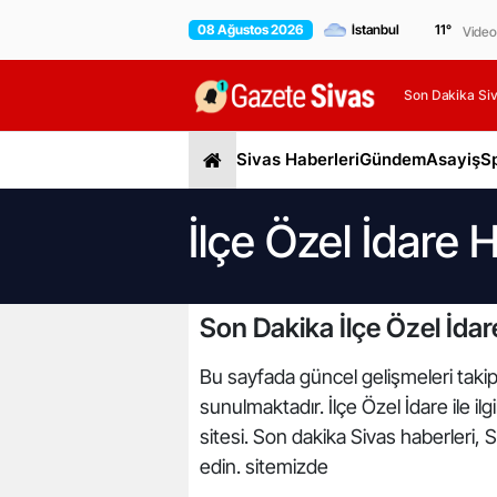
08 Ağustos 2026
11
°
Video
Son Dakika Siv
Sivas Haberleri
Gündem
Asayiş
S
İlçe Özel İdare 
Son Dakika İlçe Özel İdar
Bu sayfada güncel gelişmeleri takip e
sunulmaktadır. İlçe Özel İdare ile il
sitesi. Son dakika Sivas haberleri, 
edin. sitemizde