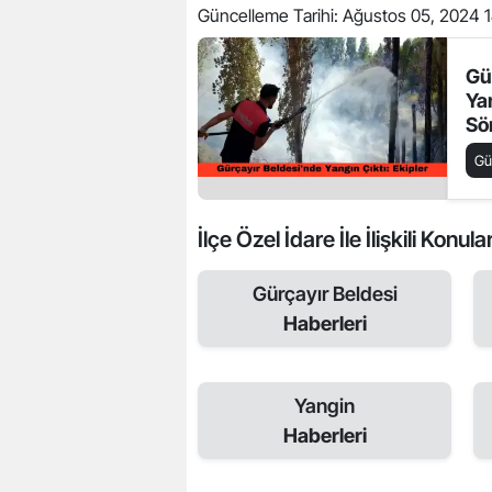
Güncelleme Tarihi:
Ağustos 05, 2024 1
Gü
Yan
Sö
Sü
G
İlçe Özel İdare İle İlişkili Konula
Gürçayır Beldesi
Haberleri
Yangin
Haberleri