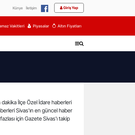
Giriş Yap
Künye
İletişim
maz Vakitleri
Piyasalar
Altın Fiyatları
n dakika İlçe Özel İdare haberleri
haberleri Sivas'ın en güncel haber
azlası için Gazete Sivas'ı takip