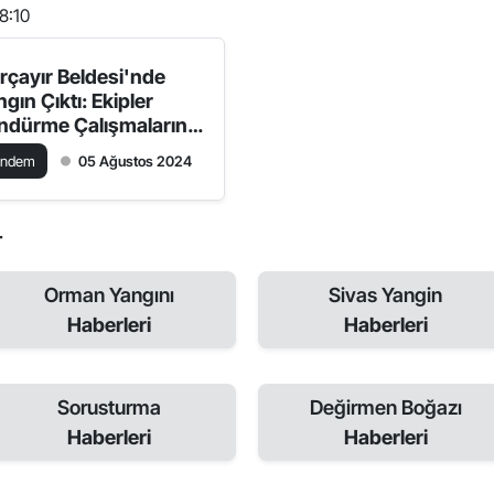
8:10
rçayır Beldesi'nde
gın Çıktı: Ekipler
ndürme Çalışmalarını
rdürüyor
ündem
05 Ağustos 2024
r
Orman Yangını
Sivas Yangin
Haberleri
Haberleri
Sorusturma
Değirmen Boğazı
Haberleri
Haberleri