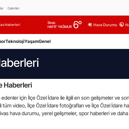
lar
Galeriler
6
°
Sivas
as Haberleri
Hava Durumu
Na
HAFİF YAĞMUR
por
Teknoloji
Yaşam
Genel
Haberleri
e Haberleri
denler için İlçe Özel İdare ile ilgili en son gelişmeler ve so
gili tüm video, İlçe Özel İdare fotoğrafları ve İlçe Özel İdare 
Sivas hava durumu, yerel gelişmeler, spor haberleri ve daha f