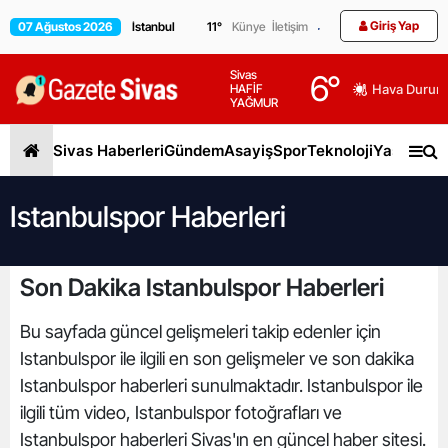
Giriş Yap
07 Ağustos 2026
11
°
Künye
İletişim
Sivas
6
°
HAFİF
Hava Durum
YAĞMUR
Sivas Haberleri
Gündem
Asayiş
Spor
Teknoloji
Yaşam
Gen
Istanbulspor Haberleri
Son Dakika Istanbulspor Haberleri
Bu sayfada güncel gelişmeleri takip edenler için
Istanbulspor ile ilgili en son gelişmeler ve son dakika
Istanbulspor haberleri sunulmaktadır. Istanbulspor ile
ilgili tüm video, Istanbulspor fotoğrafları ve
Istanbulspor haberleri Sivas'ın en güncel haber sitesi.