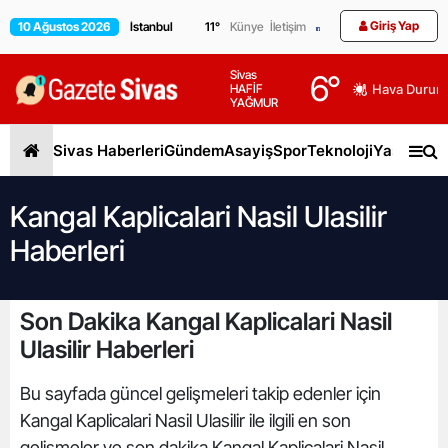
Giriş Yap
10 Ağustos 2026
11
°
Künye
İletişim
Sivas
6
°
HAFİF
Hava Durum
YAĞMUR
Sivas Haberleri
Gündem
Asayiş
Spor
Teknoloji
Yaşam
Gen
Kangal Kaplicalari Nasil Ulasilir
Haberleri
Son Dakika Kangal Kaplicalari Nasil
Ulasilir Haberleri
Bu sayfada güncel gelişmeleri takip edenler için
Kangal Kaplicalari Nasil Ulasilir ile ilgili en son
gelişmeler ve son dakika Kangal Kaplicalari Nasil