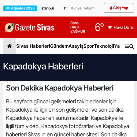
Giriş Yap
09 Ağustos 2026
11
°
Künye
İletişim
Sivas
6
°
HAFİF
Hava Durum
YAĞMUR
Sivas Haberleri
Gündem
Asayiş
Spor
Teknoloji
Yaşam
Gen
Kapadokya Haberleri
Son Dakika Kapadokya Haberleri
Bu sayfada güncel gelişmeleri takip edenler için
Kapadokya ile ilgili en son gelişmeler ve son dakika
Kapadokya haberleri sunulmaktadır. Kapadokya ile
ilgili tüm video, Kapadokya fotoğrafları ve Kapadokya
haberleri Sivas'ın en güncel haber sitesi. Son dakika