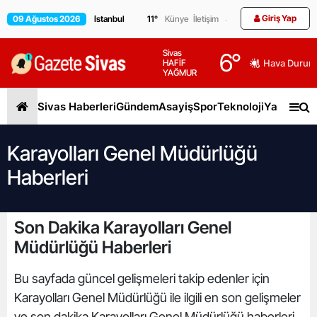
Giriş Yap
09 Ağustos 2026
11
°
Künye
İletişim
Sivas
6
°
HAFİF
Hava Durum
YAĞMUR
Sivas Haberleri
Gündem
Asayiş
Spor
Teknoloji
Yaşam
Gen
Karayolları Genel Müdürlüğü
Haberleri
Son Dakika Karayolları Genel
Müdürlüğü Haberleri
Bu sayfada güncel gelişmeleri takip edenler için
Karayolları Genel Müdürlüğü ile ilgili en son gelişmeler
ve son dakika Karayolları Genel Müdürlüğü haberleri