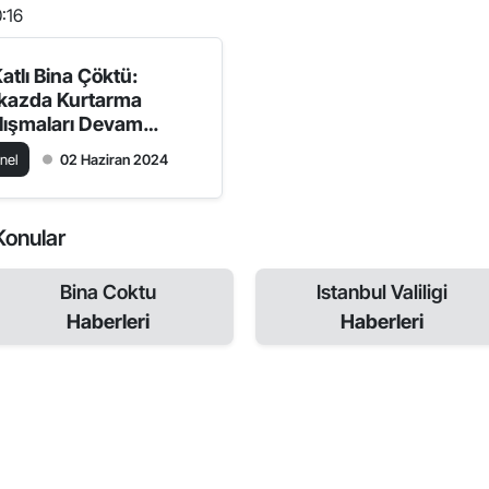
:16
atlı Bina Çöktü:
kazda Kurtarma
lışmaları Devam
iyor
nel
02 Haziran 2024
 Konular
Bina Coktu
Istanbul Valiligi
Haberleri
Haberleri