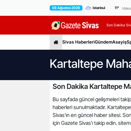
08 Ağustos 2026
11
°
Video
Son Dakika Siv
Sivas Haberleri
Gündem
Asayiş
S
Kartaltepe Maha
Son Dakika Kartaltepe Ma
Bu sayfada güncel gelişmeleri takip 
haberleri sunulmaktadır. Kartaltepe 
Sivas'ın en güncel haber sitesi. So
için Gazete Sivas'ı takip edin. site