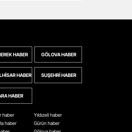
EREK HABER
GÖLOVA HABER
LHISAR HABER
SUŞEHRI HABER
ARA HABER
ar haber
Yıldızeli haber
yla haber
Gürün haber
 haber
Gölova haber