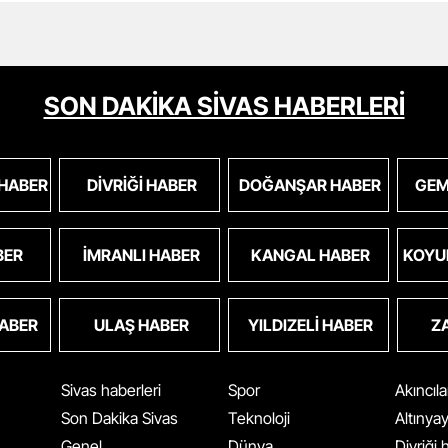
SON DAKİKA SİVAS HABERLERİ
 HABER
DIVRIĞI HABER
DOĞANŞAR HABER
GEM
BER
İMRANLI HABER
KANGAL HABER
KOYU
HABER
ULAŞ HABER
YILDIZELI HABER
Z
Sivas haberleri
Spor
Akıncıl
Son Dakika Sivas
Teknoloji
Altınya
Genel
Dünya
Divriği