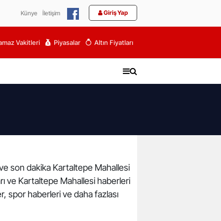
Giriş Yap
Künye
İletişim
maz Vakitleri
Piyasalar
Altın Fiyatları
r ve son dakika Kartaltepe Mahallesi
arı ve Kartaltepe Mahallesi haberleri
r, spor haberleri ve daha fazlası