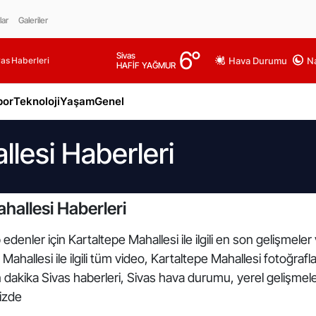
lar
Galeriler
6
°
Sivas
as Haberleri
Hava Durumu
Na
HAFİF YAĞMUR
por
Teknoloji
Yaşam
Genel
llesi Haberleri
hallesi Haberleri
edenler için Kartaltepe Mahallesi ile ilgili en son gelişmele
Mahallesi ile ilgili tüm video, Kartaltepe Mahallesi fotoğrafl
n dakika Sivas haberleri, Sivas hava durumu, yerel gelişmele
mizde