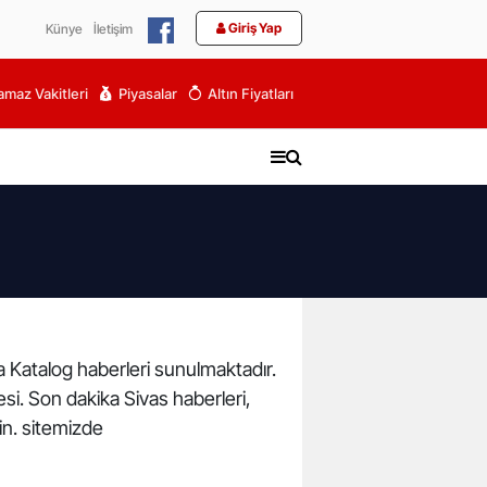
Giriş Yap
Künye
İletişim
maz Vakitleri
Piyasalar
Altın Fiyatları
ka Katalog haberleri sunulmaktadır.
tesi. Son dakika Sivas haberleri,
in. sitemizde