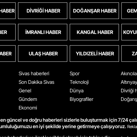
 HABER
DIVRIĞI HABER
DOĞANŞAR HABER
GEM
BER
İMRANLI HABER
KANGAL HABER
KOYU
HABER
ULAŞ HABER
YILDIZELI HABER
Z
Sivas haberleri
Spor
Akıncıl
Son Dakika Sivas
Teknoloji
Altınya
Genel
Dünya
Divriği
Gündem
Biyografiler
Doğanş
Ekonomi
en güncel ve doğru haberleri sizlerle buluşturmak için 7/24 çal
rumluluğumuzu en iyi şekilde yerine getirmeye çalışıyoruz.
Rekla