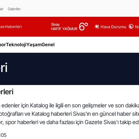
lar
Galeriler
6
°
Sivas
as Haberleri
Hava Durumu
Na
HAFİF YAĞMUR
por
Teknoloji
Yaşam
Genel
ri
leri
edenler için Katalog ile ilgili en son gelişmeler ve son daki
 fotoğrafları ve Katalog haberleri Sivas'ın en güncel haber si
 spor haberleri ve daha fazlası için Gazete Sivas'ı takip ed
:05