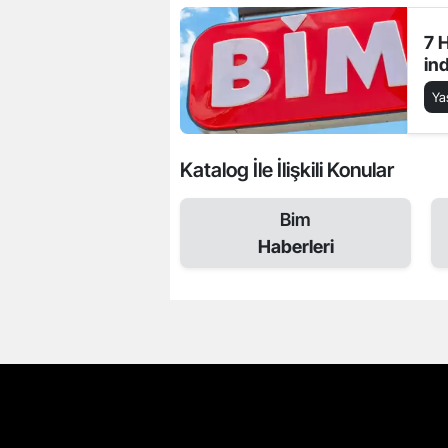
7 
ind
Y
Katalog İle İlişkili Konular
Bim
Haberleri