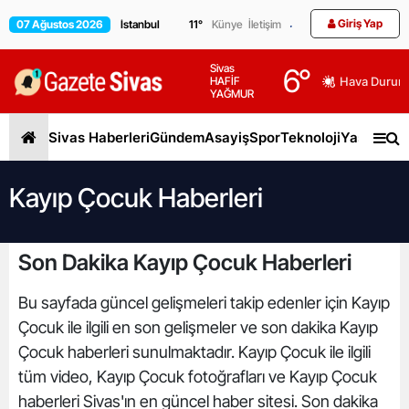
Giriş Yap
07 Ağustos 2026
11
°
Künye
İletişim
Sivas
6
°
HAFİF
Hava Durum
YAĞMUR
Sivas Haberleri
Gündem
Asayiş
Spor
Teknoloji
Yaşam
Gen
Kayıp Çocuk Haberleri
Son Dakika Kayıp Çocuk Haberleri
Bu sayfada güncel gelişmeleri takip edenler için Kayıp
Çocuk ile ilgili en son gelişmeler ve son dakika Kayıp
Çocuk haberleri sunulmaktadır. Kayıp Çocuk ile ilgili
tüm video, Kayıp Çocuk fotoğrafları ve Kayıp Çocuk
haberleri Sivas'ın en güncel haber sitesi. Son dakika