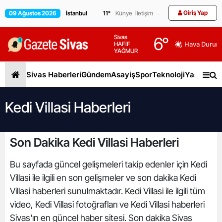
Giriş Yap
09 Ağustos 2026
11
°
Künye
İletişim
Sivas
6
°
HAFİF
Hava Durum
YAĞMUR
Sivas Haberleri
Gündem
Asayiş
Spor
Teknoloji
Yaşam
Gen
Kedi Villasi Haberleri
Son Dakika Kedi Villasi Haberleri
Bu sayfada güncel gelişmeleri takip edenler için Kedi
Villasi ile ilgili en son gelişmeler ve son dakika Kedi
Villasi haberleri sunulmaktadır. Kedi Villasi ile ilgili tüm
video, Kedi Villasi fotoğrafları ve Kedi Villasi haberleri
Sivas'ın en güncel haber sitesi. Son dakika Sivas