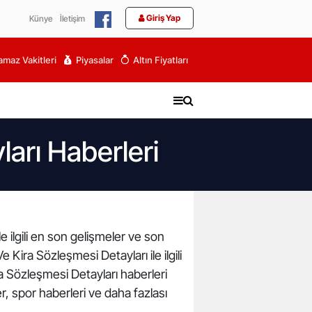
Giriş Yap
Künye
İletişim
maz Vakitleri
Piyasalar
Altın Fiyatları
ları Haberleri
e ilgili en son gelişmeler ve son
 Kira Sözleşmesi Detayları ile ilgili
ra Sözleşmesi Detayları haberleri
r, spor haberleri ve daha fazlası