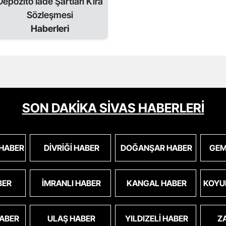
Depozito İade Şartları Kira
Sözleşmesi
Haberleri
SON DAKİKA SİVAS HABERLERİ
 HABER
DIVRIĞI HABER
DOĞANŞAR HABER
GEM
BER
İMRANLI HABER
KANGAL HABER
KOYU
HABER
ULAŞ HABER
YILDIZELI HABER
Z