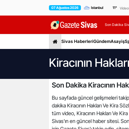
07 Ağustos 2026
11
°
Video
Son Dakika Siv
Sivas Haberleri
Gündem
Asayiş
S
Kiracının Haklar
Son Dakika Kiracının Hakl
Bu sayfada güncel gelişmeleri takip 
dakika Kiracının Hakları Ve Kira Sözl
tüm video, Kiracının Hakları Ve Kira
Sivas'ın en güncel haber sitesi. So
için Gazete Sivas'ı takip edin. site