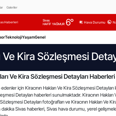
lar
Galeriler
6
°
Sivas
as Haberleri
Hava Durumu
Na
HAFİF YAĞMUR
por
Teknoloji
Yaşam
Genel
ı Ve Kira Sözleşmesi Detay
arı Ve Kira Sözleşmesi Detayları Haberleri
edenler için Kiracının Hakları Ve Kira Sözleşmesi Detayları il
eşmesi Detayları haberleri sunulmaktadır. Kiracının Hakları Ve
 Sözleşmesi Detayları fotoğrafları ve Kiracının Hakları Ve Ki
n dakika Sivas haberleri, Sivas hava durumu, yerel gelişmele
mizde