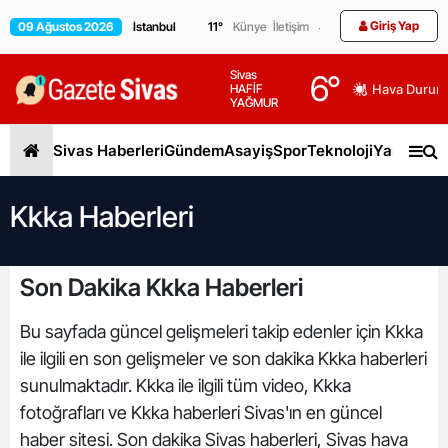
Giriş Yap
09 Ağustos 2026
11
°
Künye
İletişim
Sivas
6
°
HAFİF
Hava Durum
YAĞMUR
Sivas Haberleri
Gündem
Asayiş
Spor
Teknoloji
Yaşam
Gen
Kkka Haberleri
Son Dakika Kkka Haberleri
Bu sayfada güncel gelişmeleri takip edenler için Kkka
ile ilgili en son gelişmeler ve son dakika Kkka haberleri
sunulmaktadır. Kkka ile ilgili tüm video, Kkka
fotoğrafları ve Kkka haberleri Sivas'ın en güncel
haber sitesi. Son dakika Sivas haberleri, Sivas hava