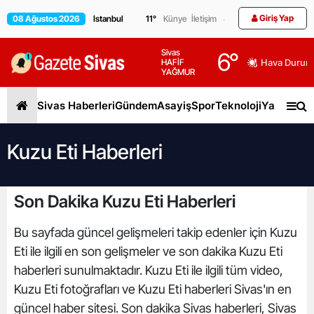
Giriş Yap
08 Ağustos 2026
11
°
Künye
İletişim
Sivas
6
°
HAFİF
Hava Durum
YAĞMUR
Sivas Haberleri
Gündem
Asayiş
Spor
Teknoloji
Yaşam
Gen
Kuzu Eti Haberleri
Son Dakika Kuzu Eti Haberleri
Bu sayfada güncel gelişmeleri takip edenler için Kuzu
Eti ile ilgili en son gelişmeler ve son dakika Kuzu Eti
haberleri sunulmaktadır. Kuzu Eti ile ilgili tüm video,
Kuzu Eti fotoğrafları ve Kuzu Eti haberleri Sivas'ın en
güncel haber sitesi. Son dakika Sivas haberleri, Sivas