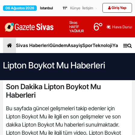
Giriş Yap
06 Ağustos 2026
11
°
Künye
İletişim
Sivas
6
°
HAFİF
Hava Durum
YAĞMUR
Sivas Haberleri
Gündem
Asayiş
Spor
Teknoloji
Yaşam
Gen
Lipton Boykot Mu Haberleri
Son Dakika Lipton Boykot Mu
Haberleri
Bu sayfada güncel gelişmeleri takip edenler için
Lipton Boykot Mu ile ilgili en son gelişmeler ve son
dakika Lipton Boykot Mu haberleri sunulmaktadır.
Lipton Boykot Mu ile ilgili tüm video, Lipton Boykot