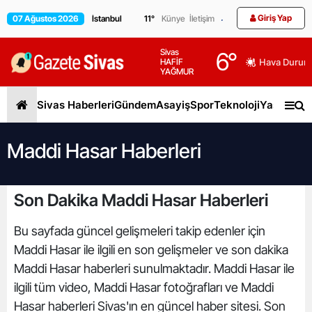
Giriş Yap
07 Ağustos 2026
11
°
Künye
İletişim
Sivas
6
°
HAFİF
Hava Durum
YAĞMUR
Sivas Haberleri
Gündem
Asayiş
Spor
Teknoloji
Yaşam
Gen
Maddi Hasar Haberleri
Son Dakika Maddi Hasar Haberleri
Bu sayfada güncel gelişmeleri takip edenler için
Maddi Hasar ile ilgili en son gelişmeler ve son dakika
Maddi Hasar haberleri sunulmaktadır. Maddi Hasar ile
ilgili tüm video, Maddi Hasar fotoğrafları ve Maddi
Hasar haberleri Sivas'ın en güncel haber sitesi. Son