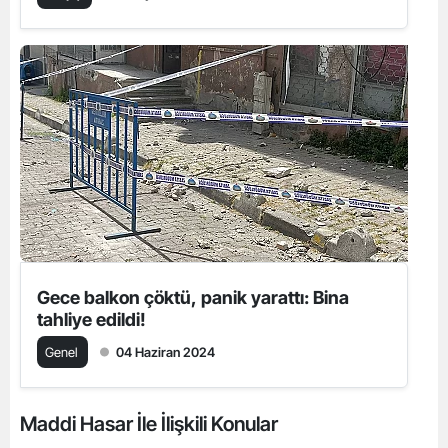
Gece balkon çöktü, panik yarattı: Bina
tahliye edildi!
Genel
04 Haziran 2024
Maddi Hasar İle İlişkili Konular