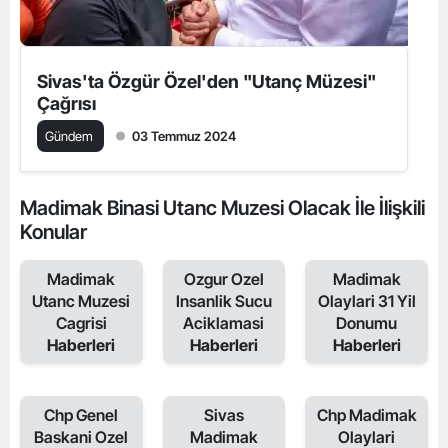
Sivas'ta Özgür Özel'den "Utanç Müzesi"
Çağrısı
Gündem
03 Temmuz 2024
Madimak Binasi Utanc Muzesi Olacak İle İlişkili
Konular
Madimak
Ozgur Ozel
Madimak
Utanc Muzesi
Insanlik Sucu
Olaylari 31 Yil
Cagrisi
Aciklamasi
Donumu
Haberleri
Haberleri
Haberleri
Chp Genel
Sivas
Chp Madimak
Baskani Ozel
Madimak
Olaylari