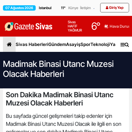
Giriş Yap
07 Ağustos 2026
11
°
Künye
İletişim
Sivas
6
°
HAFİF
Hava Durum
YAĞMUR
Sivas Haberleri
Gündem
Asayiş
Spor
Teknoloji
Yaşam
Gen
Madimak Binasi Utanc Muzesi
Olacak Haberleri
Son Dakika Madimak Binasi Utanc
Muzesi Olacak Haberleri
Bu sayfada güncel gelişmeleri takip edenler için
Madimak Binasi Utanc Muzesi Olacak ile ilgili en son
gelişmeler ve son dakika Madimak Binasi Utanc