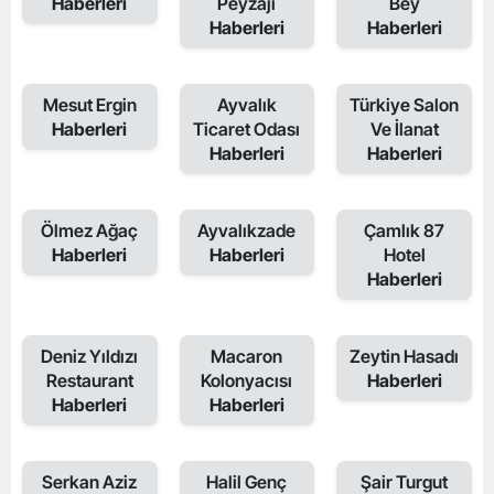
Haberleri
Peyzajı
Bey
Haberleri
Haberleri
Mesut Ergin
Ayvalık
Türkiye Salon
Haberleri
Ticaret Odası
Ve İlanat
Haberleri
Haberleri
Ölmez Ağaç
Ayvalıkzade
Çamlık 87
Haberleri
Haberleri
Hotel
Haberleri
Deniz Yıldızı
Macaron
Zeytin Hasadı
Restaurant
Kolonyacısı
Haberleri
Haberleri
Haberleri
Serkan Aziz
Halil Genç
Şair Turgut