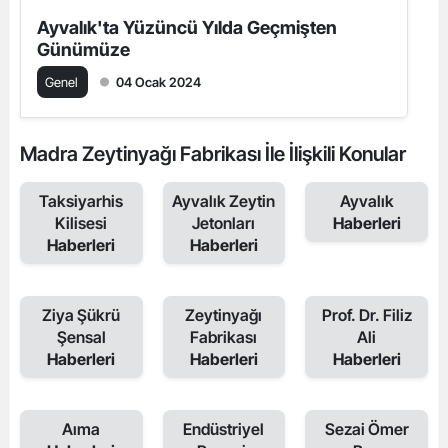
Ayvalık'ta Yüzüncü Yılda Geçmişten
Günümüze
Genel
04 Ocak 2024
Madra Zeytinyağı Fabrikası İle İlişkili Konular
Taksiyarhis
Ayvalık Zeytin
Ayvalık
Kilisesi
Jetonları
Haberleri
Haberleri
Haberleri
Ziya Şükrü
Zeytinyağı
Prof. Dr. Filiz
Şensal
Fabrikası
Ali
Haberleri
Haberleri
Haberleri
Aıma
Endüstriyel
Sezai Ömer