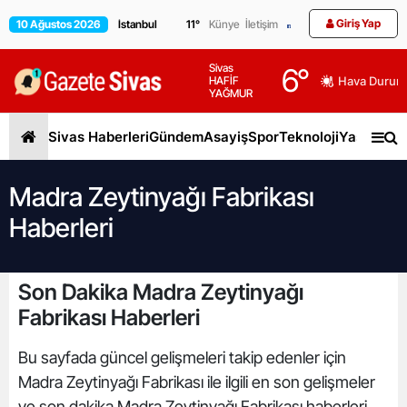
Giriş Yap
10 Ağustos 2026
11
°
Künye
İletişim
Sivas
6
°
HAFİF
Hava Durum
YAĞMUR
Sivas Haberleri
Gündem
Asayiş
Spor
Teknoloji
Yaşam
Gen
Madra Zeytinyağı Fabrikası
Haberleri
Son Dakika Madra Zeytinyağı
Fabrikası Haberleri
Bu sayfada güncel gelişmeleri takip edenler için
Madra Zeytinyağı Fabrikası ile ilgili en son gelişmeler
ve son dakika Madra Zeytinyağı Fabrikası haberleri