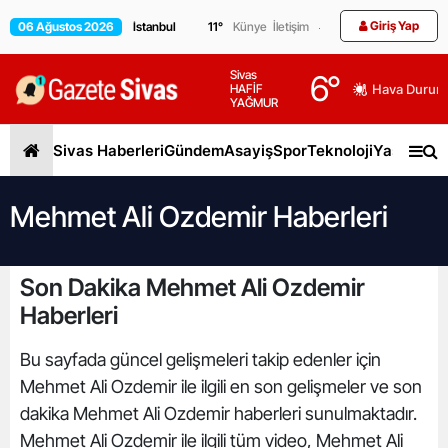
Giriş Yap
06 Ağustos 2026
11
°
Künye
İletişim
Sivas
6
°
HAFİF
Hava Durum
YAĞMUR
Sivas Haberleri
Gündem
Asayiş
Spor
Teknoloji
Yaşam
Gen
Mehmet Ali Ozdemir Haberleri
Son Dakika Mehmet Ali Ozdemir
Haberleri
Bu sayfada güncel gelişmeleri takip edenler için
Mehmet Ali Ozdemir ile ilgili en son gelişmeler ve son
dakika Mehmet Ali Ozdemir haberleri sunulmaktadır.
Mehmet Ali Ozdemir ile ilgili tüm video, Mehmet Ali