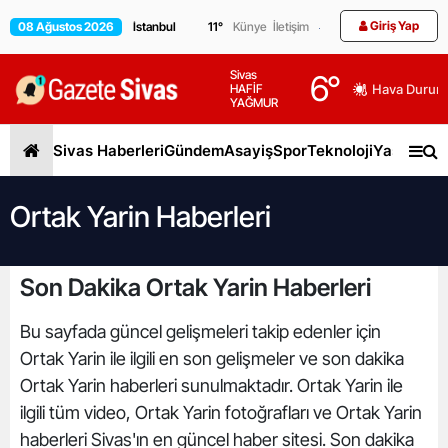
Giriş Yap
08 Ağustos 2026
11
°
Künye
İletişim
Sivas
6
°
HAFİF
Hava Durum
YAĞMUR
Sivas Haberleri
Gündem
Asayiş
Spor
Teknoloji
Yaşam
Gen
Ortak Yarin Haberleri
Son Dakika Ortak Yarin Haberleri
Bu sayfada güncel gelişmeleri takip edenler için
Ortak Yarin ile ilgili en son gelişmeler ve son dakika
Ortak Yarin haberleri sunulmaktadır. Ortak Yarin ile
ilgili tüm video, Ortak Yarin fotoğrafları ve Ortak Yarin
haberleri Sivas'ın en güncel haber sitesi. Son dakika