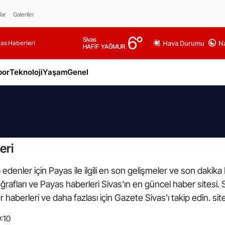
lar
Galeriler
6
°
Sivas
as Haberleri
Hava Durumu
Na
HAFİF YAĞMUR
por
Teknoloji
Yaşam
Genel
eri
edenler için Payas ile ilgili en son gelişmeler ve son dakik
toğrafları ve Payas haberleri Sivas'ın en güncel haber sitesi.
haberleri ve daha fazlası için Gazete Sivas'ı takip edin. si
:10