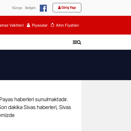
Giriş Yap
Künye
İletişim
maz Vakitleri
Piyasalar
Altın Fiyatları
a Payas haberleri sunulmaktadır.
 Son dakika Sivas haberleri, Sivas
temizde