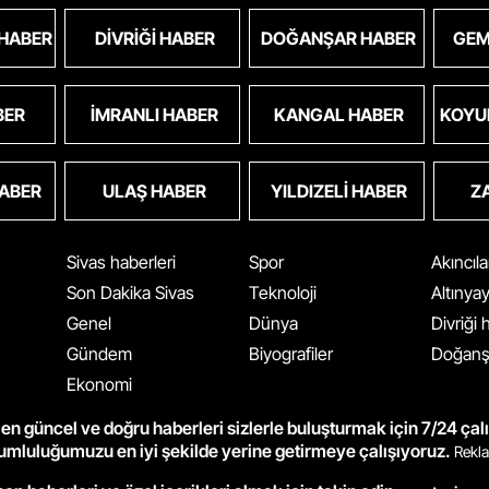
 HABER
DIVRIĞI HABER
DOĞANŞAR HABER
GEM
BER
İMRANLI HABER
KANGAL HABER
KOYU
HABER
ULAŞ HABER
YILDIZELI HABER
Z
Sivas haberleri
Spor
Akıncıl
Son Dakika Sivas
Teknoloji
Altınya
Genel
Dünya
Divriği
Gündem
Biyografiler
Doğanş
Ekonomi
en güncel ve doğru haberleri sizlerle buluşturmak için 7/24 çal
rumluluğumuzu en iyi şekilde yerine getirmeye çalışıyoruz.
Rekla