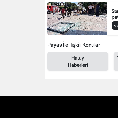
So
pa
As
Payas İle İlişkili Konular
Hatay
Haberleri