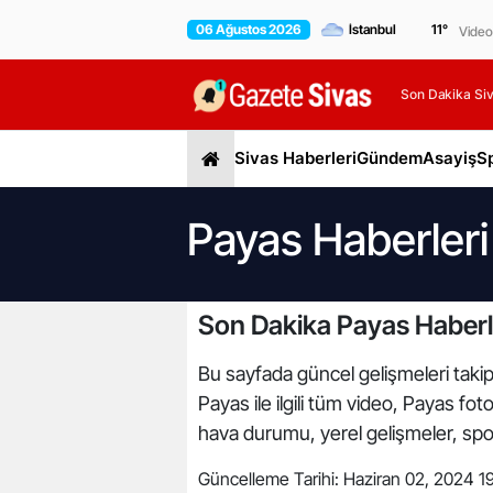
06 Ağustos 2026
11
°
Video
Son Dakika Siv
Sivas Haberleri
Gündem
Asayiş
S
Payas Haberleri
Son Dakika Payas Haberl
Bu sayfada güncel gelişmeleri takip 
Payas ile ilgili tüm video, Payas fo
hava durumu, yerel gelişmeler, spor 
Güncelleme Tarihi:
Haziran 02, 2024 19