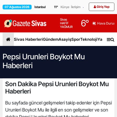
Giriş Yap
07 Ağustos 2026
11
°
Künye
İletişim
Sivas
6
°
HAFİF
Hava Durum
YAĞMUR
Sivas Haberleri
Gündem
Asayiş
Spor
Teknoloji
Yaşam
Gen
Pepsi Urunleri Boykot Mu
Haberleri
Son Dakika Pepsi Urunleri Boykot Mu
Haberleri
Bu sayfada güncel gelişmeleri takip edenler için Pepsi
Urunleri Boykot Mu ile ilgili en son gelişmeler ve son
dakika Pepsi Urunleri Boykot Mu haberleri