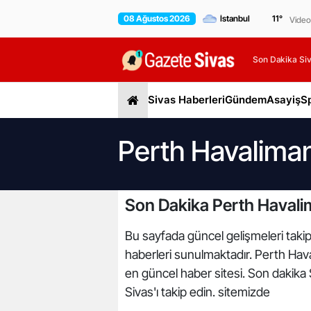
08 Ağustos 2026
11
°
Video
Son Dakika Siv
Sivas Haberleri
Gündem
Asayiş
S
Perth Havaliman
Son Dakika Perth Havalim
Bu sayfada güncel gelişmeleri takip 
haberleri sunulmaktadır. Perth Haval
en güncel haber sitesi. Son dakika 
Sivas'ı takip edin. sitemizde