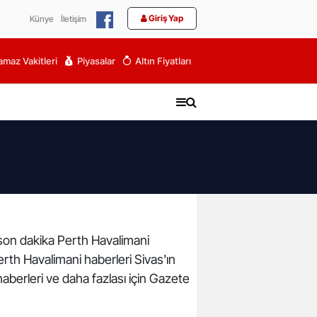
Giriş Yap
Künye
İletişim
maz Vakitleri
Piyasalar
Altın Fiyatları
e son dakika Perth Havalimani
erth Havalimani haberleri Sivas'ın
aberleri ve daha fazlası için Gazete