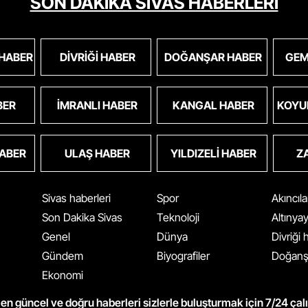
SON DAKİKA SİVAS HABERLERİ
 HABER
DIVRIĞI HABER
DOĞANŞAR HABER
GEM
BER
İMRANLI HABER
KANGAL HABER
KOYU
HABER
ULAŞ HABER
YILDIZELI HABER
Z
Sivas haberleri
Spor
Akıncıl
Son Dakika Sivas
Teknoloji
Altınya
Genel
Dünya
Divriği
Gündem
Biyografiler
Doğanş
Ekonomi
en güncel ve doğru haberleri sizlerle buluşturmak için 7/24 çal