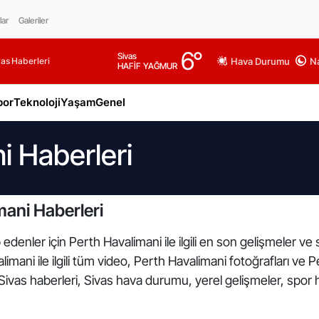
lar
Galeriler
6
°
Sivas
as Haberleri
Hava Durumu
Na
HAFİF YAĞMUR
por
Teknoloji
Yaşam
Genel
i Haberleri
ani Haberleri
edenler için Perth Havalimani ile ilgili en son gelişmeler v
imani ile ilgili tüm video, Perth Havalimani fotoğrafları ve P
Sivas haberleri, Sivas hava durumu, yerel gelişmeler, spor h