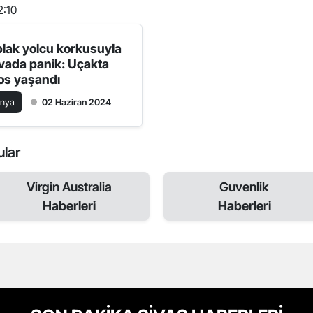
2:10
plak yolcu korkusuyla
vada panik: Uçakta
os yaşandı
ünya
02 Haziran 2024
ular
Virgin Australia
Guvenlik
Haberleri
Haberleri