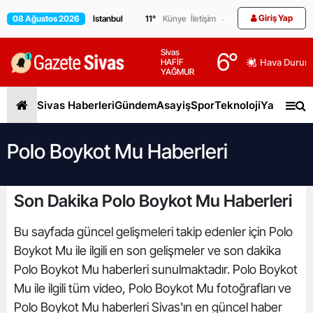
Giriş Yap
08 Ağustos 2026
11
°
Künye
İletişim
Sivas
6
°
HAFİF
Hava Durum
YAĞMUR
Sivas Haberleri
Gündem
Asayiş
Spor
Teknoloji
Yaşam
Gen
Polo Boykot Mu Haberleri
Son Dakika Polo Boykot Mu Haberleri
Bu sayfada güncel gelişmeleri takip edenler için Polo
Boykot Mu ile ilgili en son gelişmeler ve son dakika
Polo Boykot Mu haberleri sunulmaktadır. Polo Boykot
Mu ile ilgili tüm video, Polo Boykot Mu fotoğrafları ve
Polo Boykot Mu haberleri Sivas'ın en güncel haber