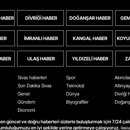
 HABER
DIVRIĞI HABER
DOĞANŞAR HABER
GEM
BER
İMRANLI HABER
KANGAL HABER
KOYU
HABER
ULAŞ HABER
YILDIZELI HABER
Z
Sivas haberleri
Spor
Akıncıl
Son Dakika Sivas
Teknoloji
Altınya
Genel
Dünya
Divriği
Gündem
Biyografiler
Doğanş
Ekonomi
en güncel ve doğru haberleri sizlerle buluşturmak için 7/24 çal
rumluluğumuzu en iyi şekilde yerine getirmeye çalışıyoruz.
Rekla