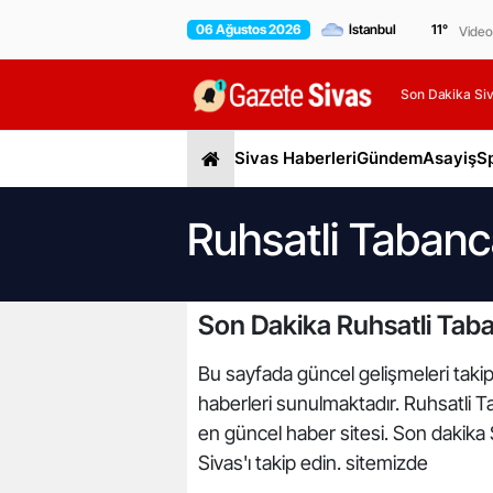
06 Ağustos 2026
11
°
Video
Son Dakika Siv
Sivas Haberleri
Gündem
Asayiş
S
Ruhsatli Tabanc
Son Dakika Ruhsatli Taba
Bu sayfada güncel gelişmeleri takip 
haberleri sunulmaktadır. Ruhsatli Ta
en güncel haber sitesi. Son dakika 
Sivas'ı takip edin. sitemizde