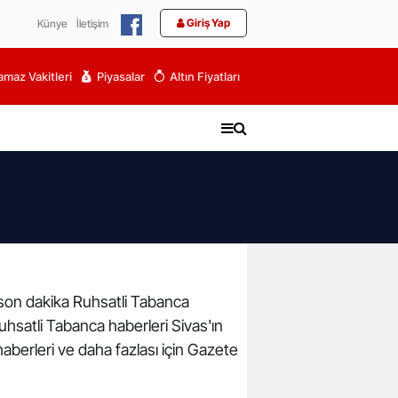
Giriş Yap
Künye
İletişim
maz Vakitleri
Piyasalar
Altın Fiyatları
e son dakika Ruhsatli Tabanca
Ruhsatli Tabanca haberleri Sivas'ın
aberleri ve daha fazlası için Gazete