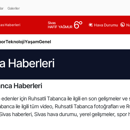
lar
Galeriler
6
°
Sivas
as Haberleri
Hava Durumu
Na
HAFİF YAĞMUR
por
Teknoloji
Yaşam
Genel
a Haberleri
nca Haberleri
edenler için Ruhsatli Tabanca ile ilgili en son gelişmeler v
banca ile ilgili tüm video, Ruhsatli Tabanca fotoğrafları ve 
Sivas haberleri, Sivas hava durumu, yerel gelişmeler, spor h