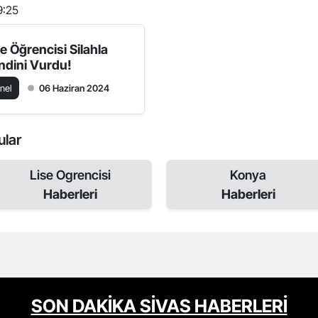
9:25
se Öğrencisi Silahla
ndini Vurdu!
nel
06 Haziran 2024
ular
Lise Ogrencisi
Konya
Haberleri
Haberleri
SON DAKİKA SİVAS HABERLERİ