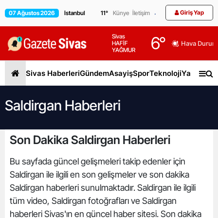
Giriş Yap
07 Ağustos 2026
11
°
Künye
İletişim
Sivas
6
°
HAFİF
Hava Durum
YAĞMUR
Sivas Haberleri
Gündem
Asayiş
Spor
Teknoloji
Yaşam
Gen
Saldirgan Haberleri
Son Dakika Saldirgan Haberleri
Bu sayfada güncel gelişmeleri takip edenler için
Saldirgan ile ilgili en son gelişmeler ve son dakika
Saldirgan haberleri sunulmaktadır. Saldirgan ile ilgili
tüm video, Saldirgan fotoğrafları ve Saldirgan
haberleri Sivas'ın en güncel haber sitesi. Son dakika