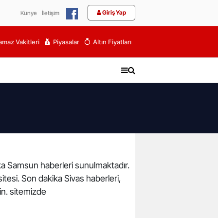
Giriş Yap
Künye
İletişim
maz Vakitleri
Piyasalar
Altın Fiyatları
kika Samsun haberleri sunulmaktadır.
itesi. Son dakika Sivas haberleri,
in. sitemizde