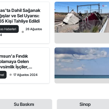
vas'ta Dahil Sağanak
ışlar ve Sel Uyarısı:
5 Kişi Tahliye Edildi
vas Haberleri
26 Ağustos
24
msun'a Fındık
plamaya Gelen
simlik İşçiler,
dırlarda Yaşamlarını
nel
17 Ağustos 2024
rdürüyor
Su Baskını
Sinop