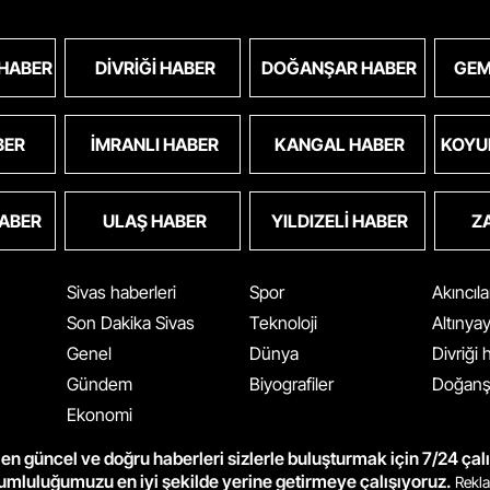
 HABER
DIVRIĞI HABER
DOĞANŞAR HABER
GEM
BER
İMRANLI HABER
KANGAL HABER
KOYU
HABER
ULAŞ HABER
YILDIZELI HABER
Z
Sivas haberleri
Spor
Akıncıl
Son Dakika Sivas
Teknoloji
Altınya
Genel
Dünya
Divriği
Gündem
Biyografiler
Doğanş
Ekonomi
en güncel ve doğru haberleri sizlerle buluşturmak için 7/24 çal
rumluluğumuzu en iyi şekilde yerine getirmeye çalışıyoruz.
Rekla