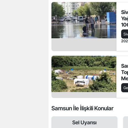
Si
Yağ
106
Si
20
Sa
To
Mev
Ça
Ge
Sü
Samsun İle İlişkili Konular
Sel Uyarısı