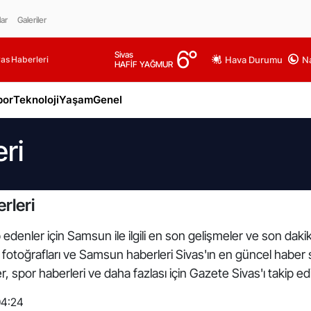
lar
Galeriler
6
°
Sivas
as Haberleri
Hava Durumu
Na
HAFİF YAĞMUR
por
Teknoloji
Yaşam
Genel
ri
rleri
 edenler için Samsun ile ilgili en son gelişmeler ve son da
 fotoğrafları ve Samsun haberleri Sivas'ın en güncel haber s
 spor haberleri ve daha fazlası için Gazete Sivas'ı takip ed
04:24