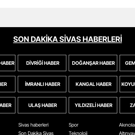
SON DAKİKA SİVAS HABERLERİ
 HABER
DIVRIĞI HABER
DOĞANŞAR HABER
GEM
BER
İMRANLI HABER
KANGAL HABER
KOYU
HABER
ULAŞ HABER
YILDIZELI HABER
Z
Sivas haberleri
Spor
Akıncıl
Son Dakika Sivas
Teknoloji
Altınya