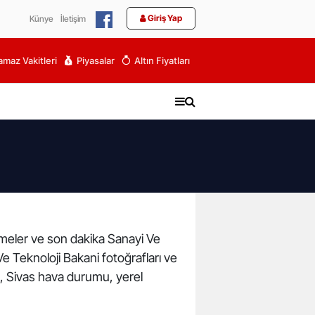
Giriş Yap
Künye
İletişim
maz Vakitleri
Piyasalar
Altın Fiyatları
işmeler ve son dakika Sanayi Ve
Ve Teknoloji Bakani fotoğrafları ve
i, Sivas hava durumu, yerel