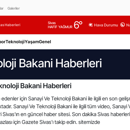
lar
Galeriler
6
°
Sivas
as Haberleri
Hava Durumu
Na
HAFİF YAĞMUR
por
Teknoloji
Yaşam
Genel
loji Bakani Haberleri
noloji Bakani Haberleri
edenler için Sanayi Ve Teknoloji Bakani ile ilgili en son gel
adır. Sanayi Ve Teknoloji Bakani ile ilgili tüm video, Sanayi 
i Sivas'ın en güncel haber sitesi. Son dakika Sivas haberler
azlası için Gazete Sivas'ı takip edin. sitemizde