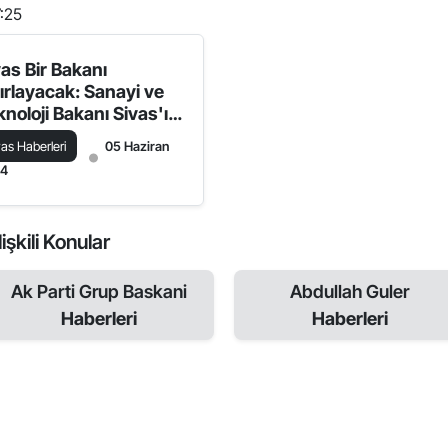
7:25
vas Bir Bakanı
ırlayacak: Sanayi ve
knoloji Bakanı Sivas'ı
yaret Edecek
vas Haberleri
05 Haziran
24
işkili Konular
Ak Parti Grup Baskani
Abdullah Guler
Haberleri
Haberleri