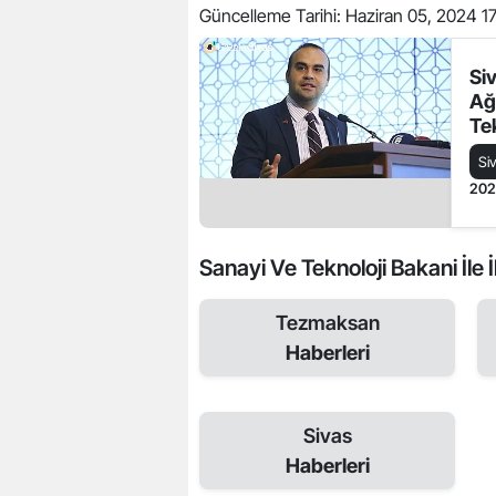
Güncelleme Tarihi:
Haziran 05, 2024 1
Si
Ağ
Te
Zi
Si
20
Sanayi Ve Teknoloji Bakani İle İl
Tezmaksan
Haberleri
Sivas
Haberleri