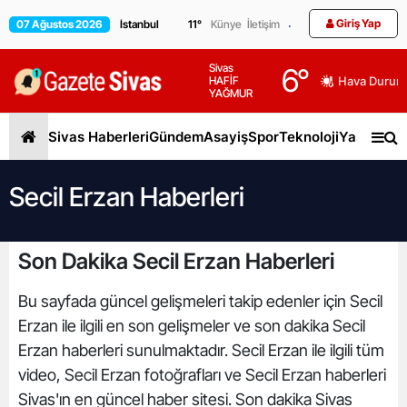
Giriş Yap
07 Ağustos 2026
11
°
Künye
İletişim
Sivas
6
°
HAFİF
Hava Durum
YAĞMUR
Sivas Haberleri
Gündem
Asayiş
Spor
Teknoloji
Yaşam
Gen
Secil Erzan Haberleri
Son Dakika Secil Erzan Haberleri
Bu sayfada güncel gelişmeleri takip edenler için Secil
Erzan ile ilgili en son gelişmeler ve son dakika Secil
Erzan haberleri sunulmaktadır. Secil Erzan ile ilgili tüm
video, Secil Erzan fotoğrafları ve Secil Erzan haberleri
Sivas'ın en güncel haber sitesi. Son dakika Sivas