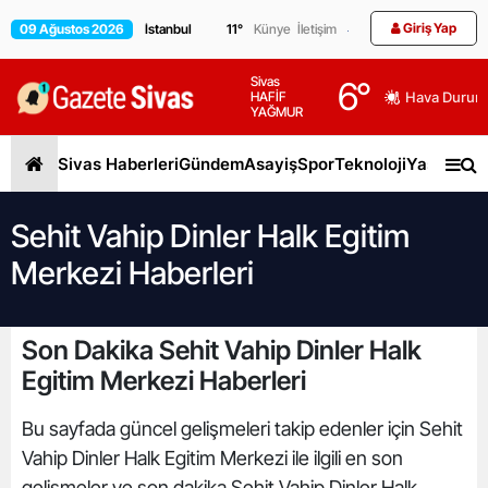
Giriş Yap
09 Ağustos 2026
11
°
Künye
İletişim
Sivas
6
°
HAFİF
Hava Durum
YAĞMUR
Sivas Haberleri
Gündem
Asayiş
Spor
Teknoloji
Yaşam
Gen
Sehit Vahip Dinler Halk Egitim
Merkezi Haberleri
Son Dakika Sehit Vahip Dinler Halk
Egitim Merkezi Haberleri
Bu sayfada güncel gelişmeleri takip edenler için Sehit
Vahip Dinler Halk Egitim Merkezi ile ilgili en son
gelişmeler ve son dakika Sehit Vahip Dinler Halk