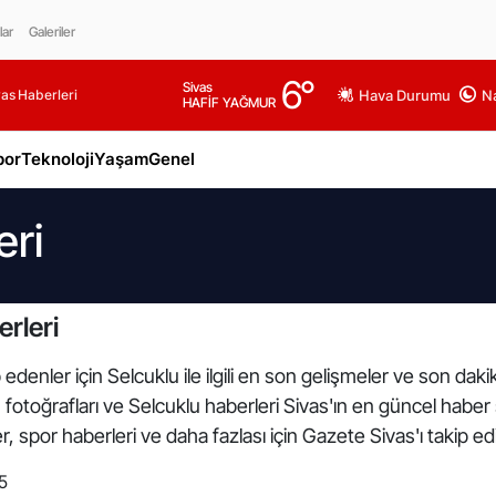
lar
Galeriler
6
°
Sivas
as Haberleri
Hava Durumu
Na
HAFİF YAĞMUR
por
Teknoloji
Yaşam
Genel
eri
rleri
edenler için Selcuklu ile ilgili en son gelişmeler ve son dak
lu fotoğrafları ve Selcuklu haberleri Sivas'ın en güncel haber
 spor haberleri ve daha fazlası için Gazete Sivas'ı takip ed
5