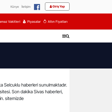
Giriş Yap
Künye
İletişim
maz Vakitleri
Piyasalar
Altın Fiyatları
ika Selcuklu haberleri sunulmaktadır.
 sitesi. Son dakika Sivas haberleri,
in. sitemizde