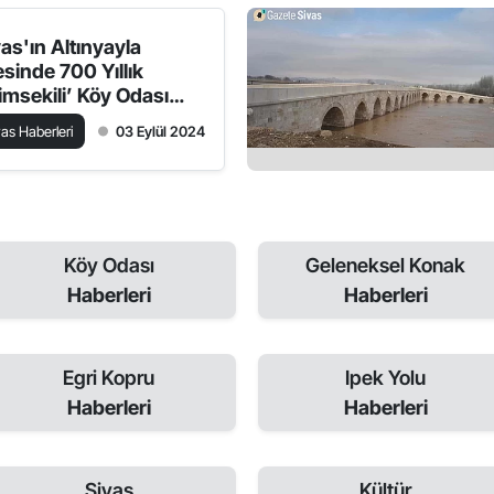
vas'ın Altınyayla
esinde 700 Yıllık
imsekili’ Köy Odası
lecek Nesillere
vas Haberleri
03 Eylül 2024
arılıyor
Köy Odası
Geleneksel Konak
Haberleri
Haberleri
Egri Kopru
Ipek Yolu
Haberleri
Haberleri
Sivas
Kültür