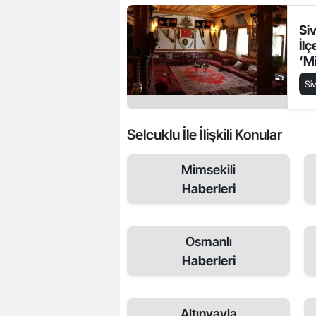
Si
İlç
‘M
Ge
Si
Akt
Selcuklu İle İlişkili Konular
Mimsekili
Haberleri
Osmanlı
Haberleri
Altınyayla