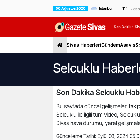
06 Ağustos 2026
11
°
Video
Son Dakika Siv
Sivas Haberleri
Gündem
Asayiş
S
Selcuklu Haberl
Son Dakika Selcuklu Habe
Bu sayfada güncel gelişmeleri takip 
Selcuklu ile ilgili tüm video, Selcuk
Sivas hava durumu, yerel gelişmeler,
Güncelleme Tarihi:
Eylül 03, 2024 05:0