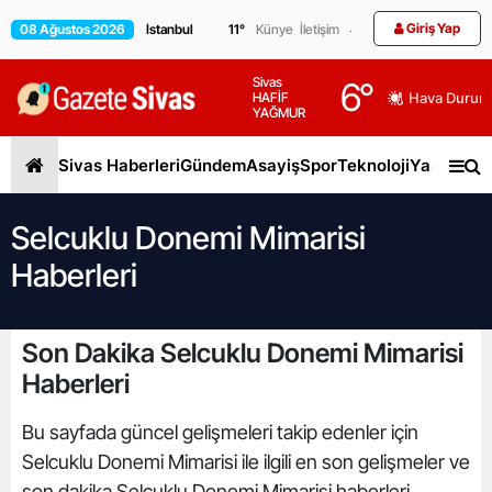
Giriş Yap
08 Ağustos 2026
11
°
Künye
İletişim
Sivas
6
°
HAFİF
Hava Durum
YAĞMUR
Sivas Haberleri
Gündem
Asayiş
Spor
Teknoloji
Yaşam
Gen
Selcuklu Donemi Mimarisi
Haberleri
Son Dakika Selcuklu Donemi Mimarisi
Haberleri
Bu sayfada güncel gelişmeleri takip edenler için
Selcuklu Donemi Mimarisi ile ilgili en son gelişmeler ve
son dakika Selcuklu Donemi Mimarisi haberleri